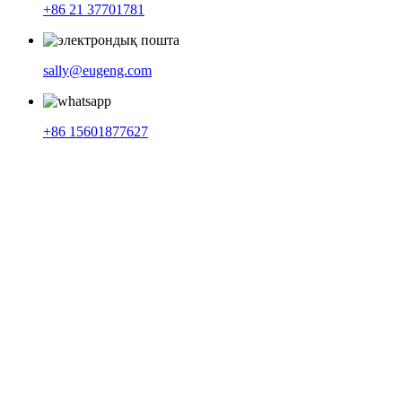
+86 21 37701781
sally@eugeng.com
+86 15601877627