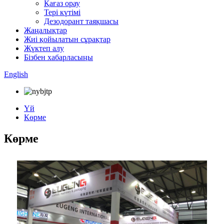
Қағаз орау
Тері күтімі
Дезодорант таяқшасы
Жаңалықтар
Жиі қойылатын сұрақтар
Жүктеп алу
Бізбен хабарласыңы
English
Үй
Көрме
Көрме