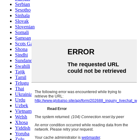
Serbian
Sesotho
Sinhala
Slovak
Slovenian
Somali
Samoan
Scots Gaelic
Shona
Sindhi
Sundanese
Swahili
Tajik
Tamil
Telugu
Thai
Ukrainian
Urdu
Uzbek
Vietnamese
Welsh
Xhosa
Yiddish
Yoruba
Zulu