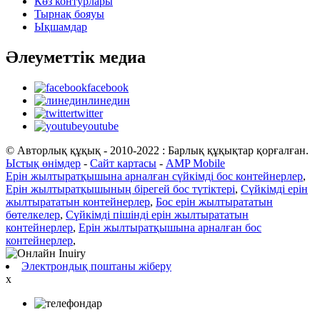
Көз контурлары
Тырнақ бояуы
Ықшамдар
Әлеуметтік медиа
facebook
линедин
twitter
youtube
© Авторлық құқық - 2010-2022 : Барлық құқықтар қорғалған.
Ыстық өнімдер
-
Сайт картасы
-
AMP Mobile
Ерін жылтыратқышына арналған сүйкімді бос контейнерлер
,
Ерін жылтыратқышының бірегей бос түтіктері
,
Сүйкімді ерін
жылтырататын контейнерлер
,
Бос ерін жылтырататын
бөтелкелер
,
Сүйкімді пішінді ерін жылтырататын
контейнерлер
,
Ерін жылтыратқышына арналған бос
контейнерлер
,
Электрондық поштаны жіберу
x