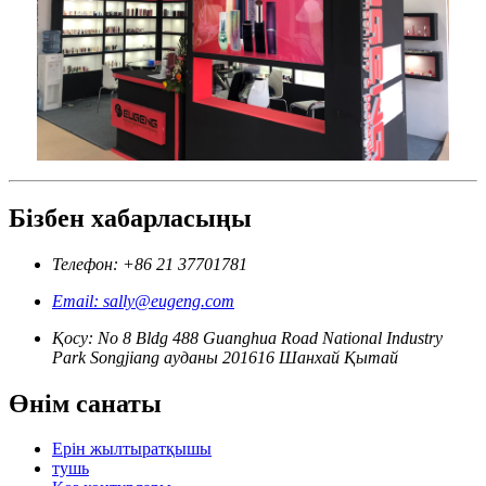
Бізбен хабарласыңы
Телефон: +86 21 37701781
Email: sally@eugeng.com
Қосу: No 8 Bldg 488 Guanghua Road National Industry
Park Songjiang ауданы 201616 Шанхай Қытай
Өнім санаты
Ерін жылтыратқышы
тушь