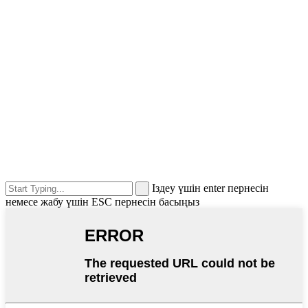
Іздеу үшін enter пернесін
немесе жабу үшін ESC пернесін басыңыз