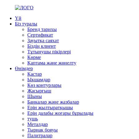
Үй
Біз туралы
Бренд тарихы
Сертификат
Зауытқа саяхат
Біздің клиент
Тұтынушы пікірлері
Көрме
Қаптама және жөнелту
Өнімдер
Қастар
Ықшамдар
Көз контурлары
Жасырғыш
Шыны
Банкалар және жазбалар
Ерін жылтыратқышы
Ерін далабы жоғары бұрылады
тушь
Металдар
Тырнақ бояуы
Палитралар